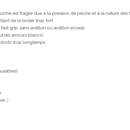
bouche est fragile due à la pression de pêche et à la nature des
tant de le brider trop fort
 fast grip, sans ardillon ou ardillon écrasé
ut les amours blancs)
t photo trop longtemps
uisibles)
e
er…)