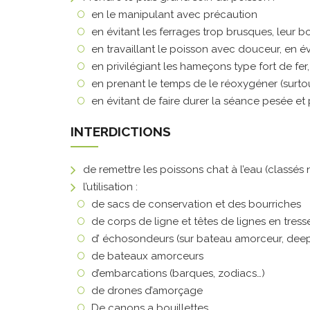
en le manipulant avec précaution
en évitant les ferrages trop brusques, leur 
en travaillant le poisson avec douceur, en évi
en privilégiant les hameçons type fort de fer,
en prenant le temps de le réoxygéner (surto
en évitant de faire durer la séance pesée e
INTERDICTIONS
de remettre les poissons chat à l’eau (classés n
l’utilisation :
de sacs de conservation et des bourriches
de corps de ligne et têtes de lignes en tress
d’ échosondeurs (sur bateau amorceur, deep
de bateaux amorceurs
d’embarcations (barques, zodiacs…)
de drones d’amorçage
De canons a bouillettes