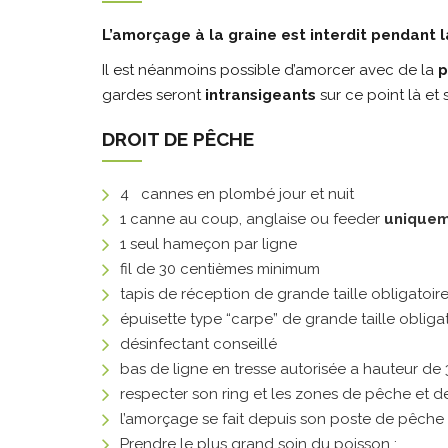
L’amorçage à la graine est interdit pendant l
Il est néanmoins possible d’amorcer avec de la
p
gardes seront
intransigeants
sur ce point là et 
DROIT DE PÊCHE
4 cannes en plombé jour et nuit
1 canne au coup, anglaise ou feeder
uniquem
1 seul hameçon par ligne
fil de 30 centièmes minimum
tapis de réception de grande taille obligatoir
épuisette type “carpe” de grande taille obliga
désinfectant conseillé
bas de ligne en tresse autorisée a hauteur 
respecter son ring et les zones de pêche et d
l’amorçage se fait depuis son poste de pêche
Prendre le plus grand soin du poisson :