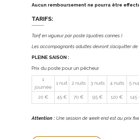
Aucun remboursement ne pourra être effect
TARIFS:
Tarif en vigueur par poste (quatres cannes )
Les accompagnants adultes devront s’acquitter de
PLEINE SAISON :
Prix du poste pour un pêcheur
1
1 nuit
2 nuits
3 nuits
4 nuits
5 nu
journée
20 €
45 €
70 €
95 €
120 €
145
Attention :
Une session de week end est au prix fi