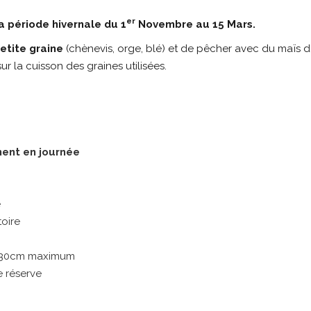
er
a période hivernale du 1
Novembre au 15 Mars.
etite graine
(chènevis, orge, blé) et de pêcher avec du maïs 
sur la cuisson des graines utilisées.
ent en journée
e
toire
de 30cm maximum
e réserve